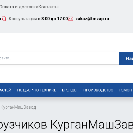
Оплата и доставка
Контакты
о
Консультация:
с 8:00 до 17:00
zakaz@tmzap.ru
АСТЕЙ
ПОДБОР ПО ТЕХНИКЕ
БРЕНДЫ
ПРОИЗВОДСТВО
РЕМОН
КурганМашЗавод
грузчиков КурганМашЗа