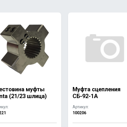
естовина муфты
Муфта сцепления
nta (21/23 шлица)
СБ-92-1А
икул:
Артикул:
221
100206