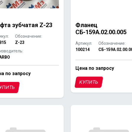
фта зубчатая Z-23
Фланец
СБ-159А.02.00.005
икул:
Обозначение:
815
Z-23
Артикул:
Обозначение:
100214
СБ-159А.02.00.0
изводитель:
ARBO
Цена по запросу
а по запросу
КУПИТЬ
УПИТЬ