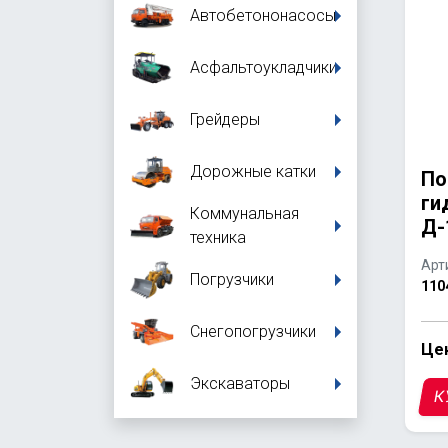
Автобетононасосы
Асфальтоукладчики
Грейдеры
Дорожные катки
По
ги
Коммунальная
Д-
техника
Арт
Погрузчики
110
Снегопогрузчики
Цен
Экскаваторы
К