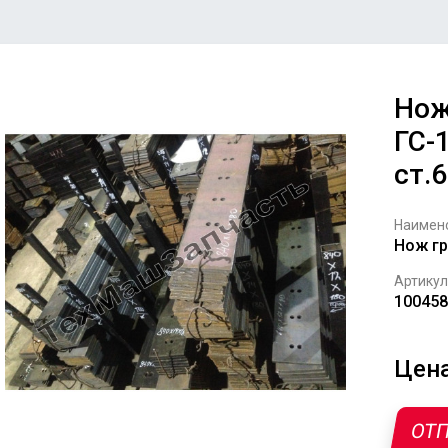
Нож
ГС-
ст.
Наимен
Нож гр
Артикул
100458
Цена
ОТП