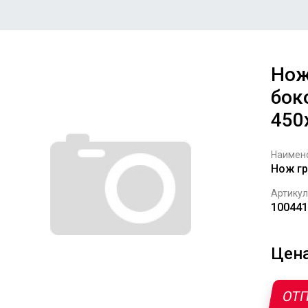
Нож
бок
450
Наимен
Нож гр
Артикул
100441
Цена
ОТП