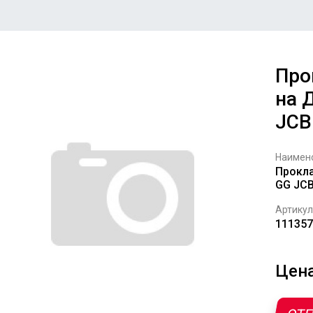
Про
на 
JCB
Наимен
Прокла
GG JCB
Артикул
111357
Цена