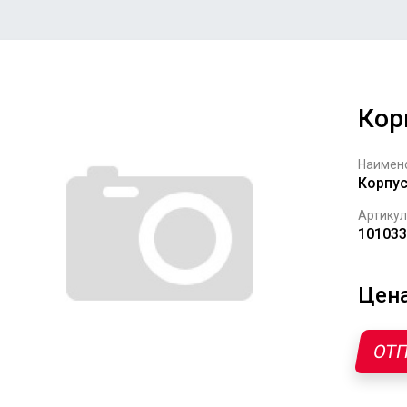
Кор
Наимен
Корпу
Артикул
101033
Цена
ОТП