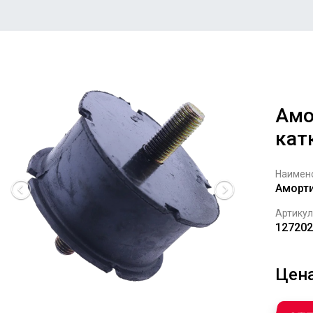
Амо
катк
Наимен
Аморти
Артикул
127202
Цена