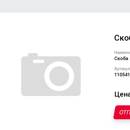
Ско
Наимен
Скоба
Артикул
110541
Цена
ОТП