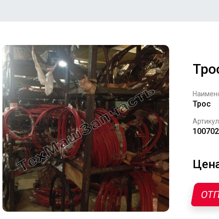
Тро
Наимен
Трос
Артикул
100702
Цена
ОТП