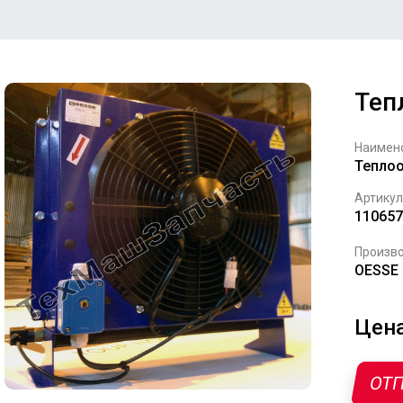
Теп
Наимен
Тепло
Артикул
110657
Произво
OESSE 
Цена
ОТП