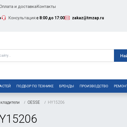
Оплата и доставка
Контакты
о
Консультация:
с 8:00 до 17:00
zakaz@tmzap.ru
АСТЕЙ
ПОДБОР ПО ТЕХНИКЕ
БРЕНДЫ
ПРОИЗВОДСТВО
РЕМОН
хладители
OESSE
HY15206
Y15206