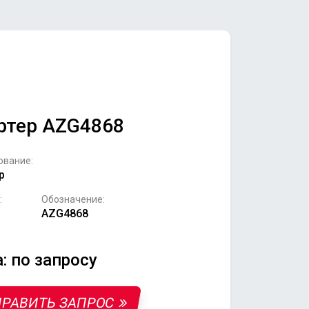
ртер AZG4868
ование:
р
:
Обозначение:
AZG4868
: по запросу
РАВИТЬ ЗАПРОС