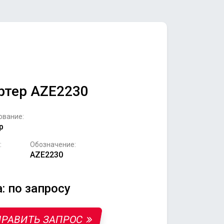
ртер AZE2230
ование:
р
:
Обозначение:
AZE2230
: по запросу
РАВИТЬ ЗАПРОС