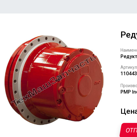
Ред
Наимен
Редук
Артикул
110443
Произво
PMP In
Цена
ОТП