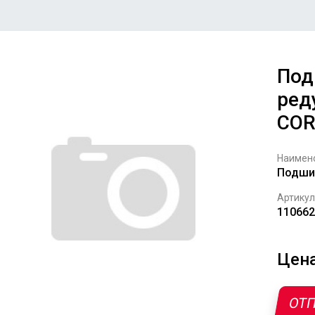
Под
ред
COR
Наимен
Подшип
Артикул
110662
Цена
ОТП