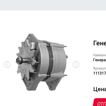
Ген
Наимен
Генера
Артикул
111317
Цена
ОТП