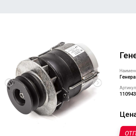
Ген
Наимен
Генера
Артикул
110943
Цена
ОТП